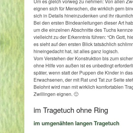
Um es gleich vorweg zu nehmen: Von allen Zwe
eignen sich für Menschen, die wirklich gern bi
sich in Details hineinzudenken und ihr räumlic
Bei den ersten Bindeanleitungen dieser Art hab
um die einzelnen Abschnitte des Tuchs kennzei
vielleicht zu der Erkenntnis führen: “Oh Gott, 
es sieht auf den ersten Blick tatsächlich schli
hineingedacht hat, ist alles ganz logisch.
Vom Verstehen der Konstruktion bis zum siche
ohne Hilfe von außen ist es unbedingt erforde
später, wenn statt der Puppen die Kinder in da
Erwachsenen, der mit Rat und Tat zur Seite steh
Belohnt wird man mit wirklich komfortablen Trage
Zwillingen eignen. 🙂
im Tragetuch ohne Ring
im umgenähten langen Tragetuch