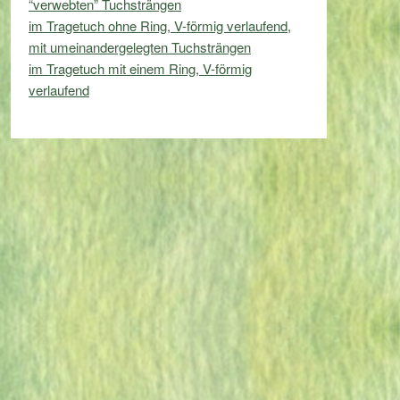
“verwebten” Tuchsträngen
im Tragetuch ohne Ring, V-förmig verlaufend,
mit umeinandergelegten Tuchsträngen
im Tragetuch mit einem Ring, V-förmig
verlaufend